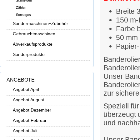
Schneiden
Zählen
Breite
Sonstiges
150 m-
Sondermaschinen+Zubehör
Farbe 
Gebrauchtmaschinen
50 mm 
Abverkaufsprodukte
Papier
Sonderprodukte
Banderolie
Banderolie
Unser Band
ANGEBOTE
Banderolie
Angebot April
zur sichere
Angebot August
Speziell fü
Angebot Dezember
überzeugt u
Angebot Februar
und nachha
Angebot Juli
Unser Bande