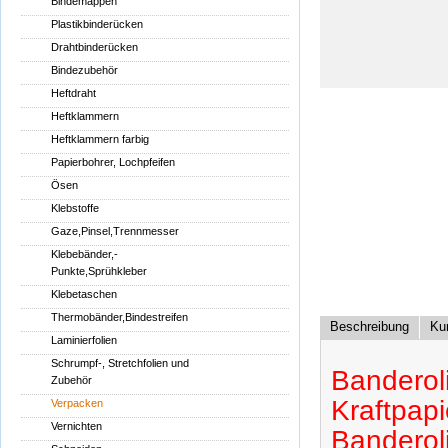
Bindemappen
Plastikbinderücken
Drahtbinderücken
Bindezubehör
Heftdraht
Heftklammern
Heftklammern farbig
Papierbohrer, Lochpfeifen
Ösen
Klebstoffe
Gaze,Pinsel,Trennmesser
Klebebänder,-
Punkte,Sprühkleber
Klebetaschen
Thermobänder,Bindestreifen
Beschreibung
Ku
Laminierfolien
Schrumpf-, Stretchfolien und
Banderol
Zubehör
Kraftpap
Verpacken
Vernichten
Banderol