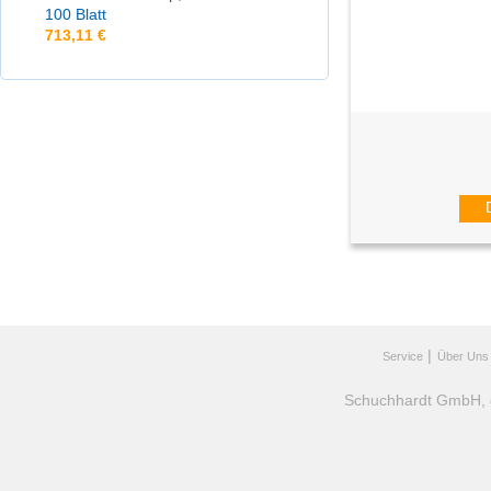
100 Blatt
713,11 €
Huber Tonerverdichter L
1 Sprühdose à 
|
Service
Über Uns
Schuchhardt GmbH, gr