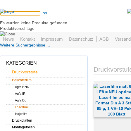
Los
Es wurden keine Produkte gefunden.
Produktvorschläge:
News
Kontakt
Impressum
Datenschutz
AGB
Versand
Weitere Suchergebnisse ...
KATEGORIEN
Druckvorstuf
Druckvorstufe
Belichterfilm
Agfa HND
Agfa IR
Agfa DL
Laserfilm
Inkjetfilm
Druckplatten
Montagefolien