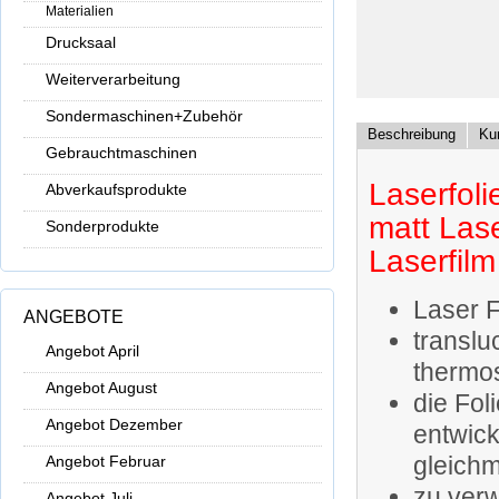
Materialien
Drucksaal
Weiterverarbeitung
Sondermaschinen+Zubehör
Beschreibung
Ku
Gebrauchtmaschinen
Laserfoli
Abverkaufsprodukte
matt Lase
Sonderprodukte
Laserfilm
Laser F
ANGEBOTE
translu
Angebot April
thermos
Angebot August
die Fol
Angebot Dezember
entwick
gleich
Angebot Februar
zu verw
Angebot Juli