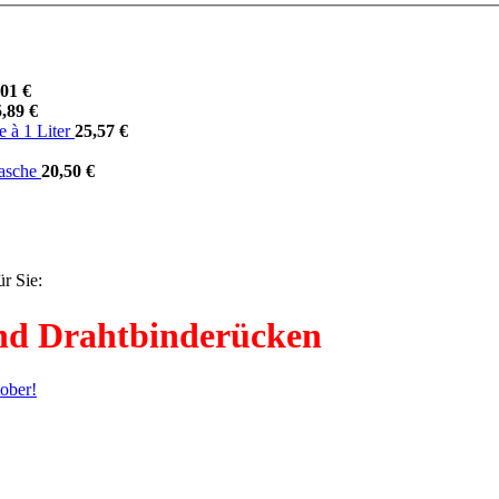
,01 €
5,89 €
e à 1 Liter
25,57 €
lasche
20,50 €
r Sie:
und Drahtbinderücken
ober!