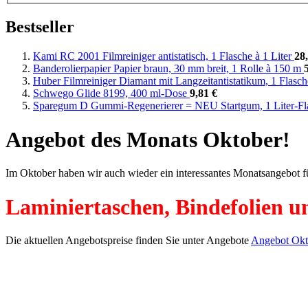
Bestseller
Kami RC 2001 Filmreiniger antistatisch, 1 Flasche à 1 Liter
28
Banderolierpapier Papier braun, 30 mm breit, 1 Rolle à 150 m
Huber Filmreiniger Diamant mit Langzeitantistatikum, 1 Flasch
Schwego Glide 8199, 400 ml-Dose
9,81 €
Sparegum D Gummi-Regenerierer = NEU Startgum, 1 Liter-F
Angebot des Monats Oktober!
Im Oktober haben wir auch wieder ein interessantes Monatsangebot fü
Laminiertaschen, Bindefolien 
Die aktuellen Angebotspreise finden Sie unter Angebote
Angebot Okt